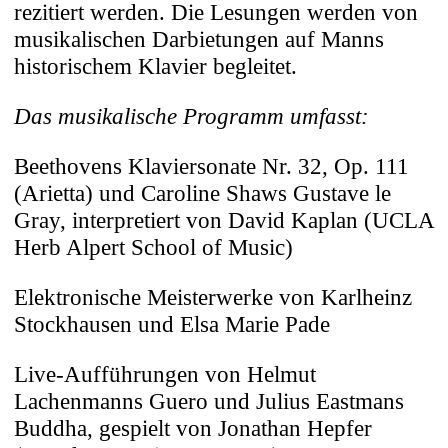
rezitiert werden. Die Lesungen werden von
Diese Website verwendet neben technisch
musikalischen Darbietungen auf Manns
notwendigen Cookies auch solche, deren
historischem Klavier begleitet.
Zweck die Analyse von Websitezugriffen
oder die Personalisierung Ihrer
Das musikalische Programm umfasst:
Nutzererfahrung ist. Die Verwendung
können Sie akzeptieren oder ablehnen und
Beethovens Klaviersonate Nr. 32, Op. 111
auch jederzeit hier ändern. Mehr
(Arietta) und Caroline Shaws Gustave le
Informationen zu den im Einzelnen
Gray, interpretiert von David Kaplan (UCLA
eingesetzten Cookies und ihrem
Herb Alpert School of Music)
Widerrufsrecht erhalten Sie auf unserer
Cookie-Informationsseite. Über den
Elektronische Meisterwerke von Karlheinz
Umgang und die Erhebung von
Stockhausen und Elsa Marie Pade
personenbezogenen Daten informieren wir
Live-Aufführungen von Helmut
Sie in unserer
Datenschutzerklärung
.
Lachenmanns Guero und Julius Eastmans
Technisch notwendige Cookies
Buddha, gespielt von Jonathan Hepfer