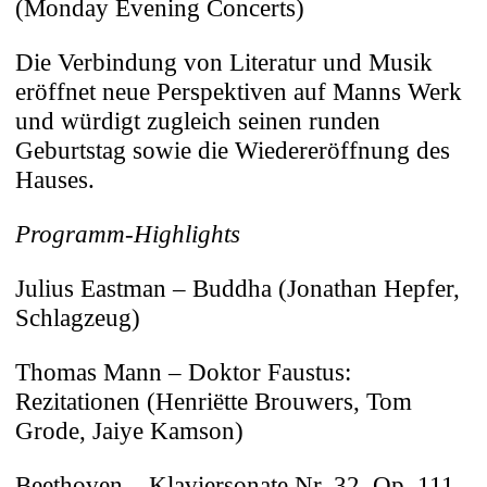
Diese Cookies gewährleisten die Stabilität
(Monday Evening Concerts)
und grundlegende Funktionalität der
Die Verbindung von Literatur und Musik
Website.
eröffnet neue Perspektiven auf Manns Werk
Inhalte Dritter
und würdigt zugleich seinen runden
Unsere Website enthält Inhalte von
Geburtstag sowie die Wiedereröffnung des
Drittanbietern (z. B. YouTube, Vimeo,
Hauses.
Spotify, SoundCloud). Diese Inhalte
Programm-Highlights
werden erst geladen, wenn Sie sich aktiv
dafür entscheiden. Durch das Anklicken
Julius Eastman – Buddha (Jonathan Hepfer,
der Inhalte stimmen Sie der
Schlagzeug)
Datenübertragung an den jeweiligen
Anbieter zu (z.B. Google/Youtube,
Thomas Mann – Doktor Faustus:
Spotify, Soundcloud).
Rezitationen (Henriëtte Brouwers, Tom
Grode, Jaiye Kamson)
Auswahl bestätigen
Beethoven – Klaviersonate Nr. 32, Op. 111